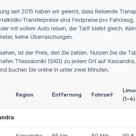
hrung seit 2015 haben wir gelernt, dass Reisende Tran
alkidiki-Transferpreise sind Festpreise pro Fahrzeug, 
oder mit vollem Auto reisen, der Tarif bleibt gleich. Ke
meter, keine Überraschungen.
 sehen, ist der Preis, den Sie zahlen. Nutzen Sie die Ta
hafen Thessaloniki (SKG) zu jedem Ort auf Kassandra,
 und
buchen Sie online
in unter zwei Minuten.
Limo
Region
Entfernung
Fahrzeit
(1–4)
andra
Kassandra
65 km
50 Min.
90 €