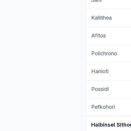
Kallithea
Afitos
Polichrono
Hanioti
Possidi
Pefkohori
Halbinsel Sitho