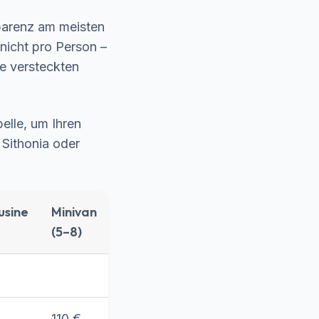
sparenz am meisten
nicht pro Person –
ine versteckten
belle, um Ihren
 Sithonia oder
usine
Minivan
(5–8)
110 €