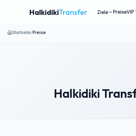
Halkidiki
Transfer
Preise
VIP 
Ziele
Startseite
/
Preise
Halkidiki Trans