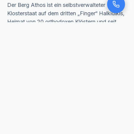
Der Berg Athos ist ein selbstverwalteter
Klosterstaat auf dem dritten „Finger“ Halkidikis,
Heimat von 20 orthodoxen Klöstern und seit
über tausend Jahren ununterbrochen in
klösterlicher Nutzung. Der Zugang ist streng
geregelt. Nur Männer dürfen die Republik
betreten, und nur mit einer Erlaubnis (dem
Diamonitirion
), die täglich begrenzt ist und weit
im Voraus über das Pilgerbüro in Thessaloniki
beantragt werden muss.
Jeder Besucher reist mit der Fähre ab
Ouranoupoli
, sodass ein zuverlässiger Transfer
vom Flughafen zum Hafen rechtzeitig
entscheidend ist. Wer die Fähre verpasst,
verliert oft die Erlaubnis.