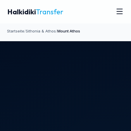
Halkidiki
Transfer
Startseite
/
Sithonia & Athos
/
Mount Athos